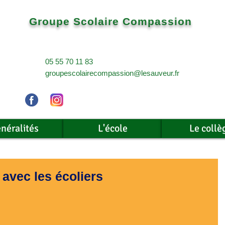
Groupe Scolaire Compassion
05 55 70 11 83
groupescolairecompassion@lesauveur.fr
néralités
L'école
Le collè
avec les écoliers