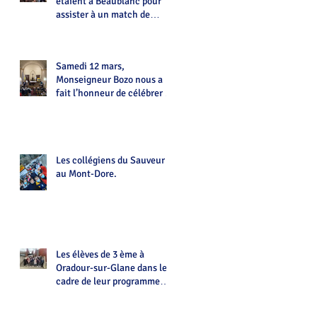
étaient à Beaublanc pour
assister à un match de
Handball
Samedi 12 mars,
Monseigneur Bozo nous a
fait l’honneur de célébrer la
messe à La Chapelle du
Sauveur
Les collégiens du Sauveur
au Mont-Dore.
Les élèves de 3 ème à
Oradour-sur-Glane dans le
cadre de leur programme
d'histoire.