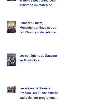
étaient à Beaublanc pour
assister à un match de
Handball
Samedi 12 mars,
Monseigneur Bozo nous a
fait l’honneur de célébrer la
messe à La Chapelle du
Sauveur
Les collégiens du Sauveur
au Mont-Dore.
Les élèves de 3 ème à
Oradour-sur-Glane dans le
cadre de leur programme
d'histoire.