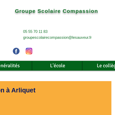
Groupe Scolaire Compassion
05 55 70 11 83
groupescolairecompassion@lesauveur.fr
néralités
L'école
Le collè
n à Arliquet