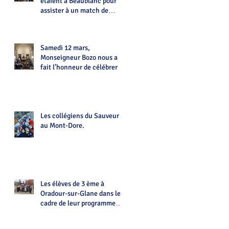
étaient à Beaublanc pour
assister à un match de
Handball
Samedi 12 mars,
Monseigneur Bozo nous a
fait l’honneur de célébrer la
messe à La Chapelle du
Sauveur
Les collégiens du Sauveur
au Mont-Dore.
Les élèves de 3 ème à
Oradour-sur-Glane dans le
cadre de leur programme
d'histoire.