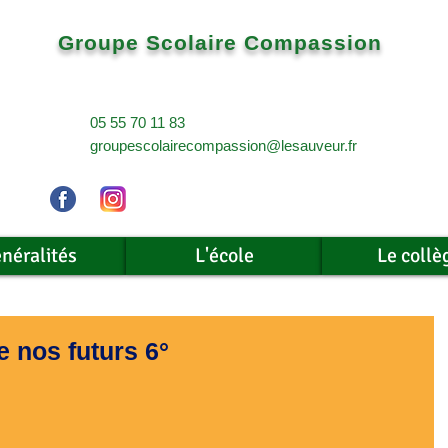
Groupe Scolaire Compassion
05 55 70 11 83
groupescolairecompassion@lesauveur.fr
néralités
L'école
Le collè
e nos futurs 6°