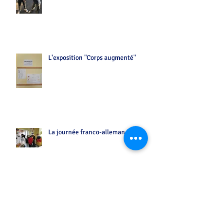
L'exposition "Corps augmenté"
La journée franco-allemande
...entre vos chansons préférées sur Flash FM