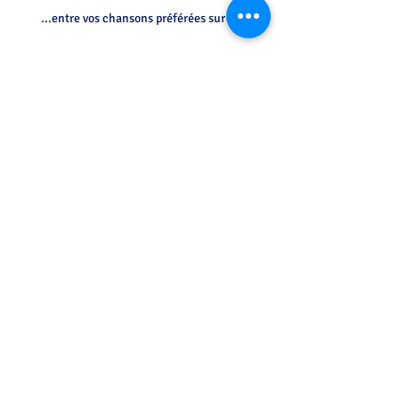
...entre vos chansons préférées sur Flash FM
Initiation allemand des CM2 par les
6°
Petit déjeuner allemand...
Concours du plus beau pull de Noël