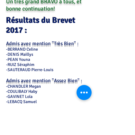
Un très grand BRAVO à tous, et
bonne continuation!
Résultats du Brevet
2017 :
Admis avec mention "Très Bien" :
-BERRAND Celine
-DENIS Maïllys
-PEAN Youna
-RUIZ Séraphim
-SAUTERAUD Pierre-Louis
Admis avec mention "Assez Bien" :
-CHANDLER Megan
-COULIBALY Haby
-GAVINET Lola
-LEBACQ Samuel
-LEGRAND Léa
Admis avec mention "Bien" :
​-BACCOUNNAUD Thomas
-BALLUT Mathis
-BEILLARD Vincent