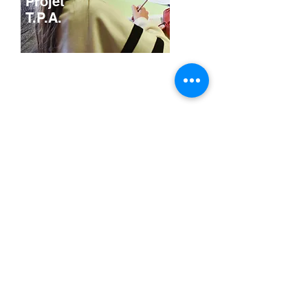
Projet
T.P.A.
.