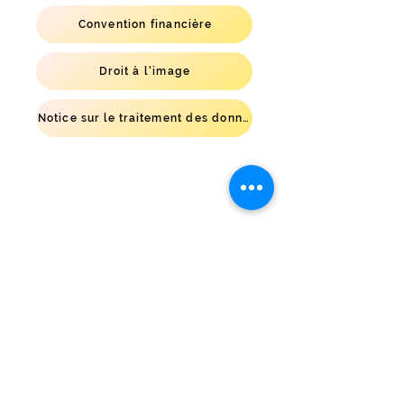
Convention financière
Droit à l'image
Notice sur le traitement des données personnelles
© 2017 Yanick MARTEIL Groupe scolaire de
la Compassion - Le Sauveur
visiteurs