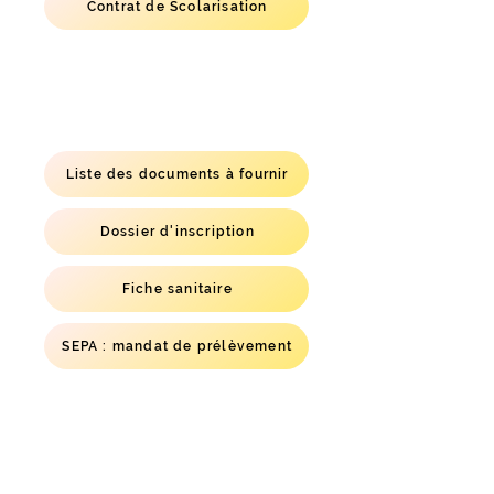
Contrat de Scolarisation
Liste des documents à fournir
Dossier d'inscription
Fiche sanitaire
SEPA : mandat de prélèvement