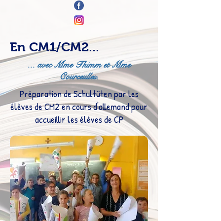
En CM1/CM2...
... avec Mme Thimm et Mme
Courceulles.
Préparation de Schultüten par les
élèves de CM2 en cours d'allemand pour
accueillir les élèves de CP