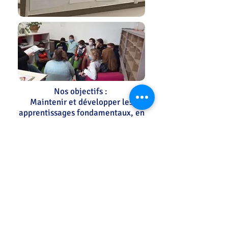
Nos objectifs :
Maintenir et développer les
apprentissages fondamentaux, en
proposant des adaptations.
Travailler l’estime de soi .
Mettre en confiance par un travail de
méthodologie
Concrétiser un projet de formation ou
d’insertion professionnelle concerté,
cohérent et non pas subi
Rétablir la confiance et la
communication entre les parents, les
jeunes et l’institution scolaire