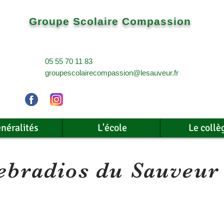
Groupe Scolaire Compassion
05 55 70 11 83
groupescolairecompassion@lesauveur.fr
néralités
L'école
Le collè
bradios du Sauveur 