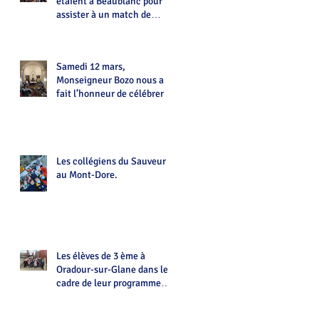
étaient à Beaublanc pour
assister à un match de
Handball
Samedi 12 mars,
Monseigneur Bozo nous a
fait l’honneur de célébrer la
messe à La Chapelle du
Sauveur
Les collégiens du Sauveur
au Mont-Dore.
Les élèves de 3 ème à
Oradour-sur-Glane dans le
cadre de leur programme
d'histoire.