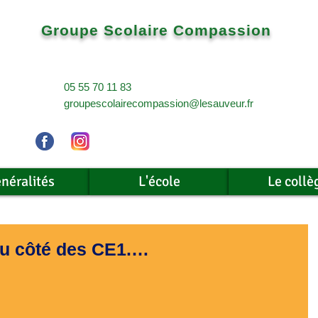
Groupe Scolaire Compassion
05 55 70 11 83
groupescolairecompassion@lesauveur.fr
néralités
L'école
Le collè
 du côté des CE1.…