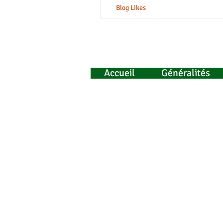
Blog Likes
Accueil
Généralités
Informations
Ensemble Scolaire Le Sauv
Groupe Scolaire Compassion
23 rue Rochefroide, 87700 AIXE-SU
Téléphone : 05 55 70 11 83
Mail :
groupescolairecompassion@le
Suivez notre actualité sur notre pag
... mais aussi sur Ins