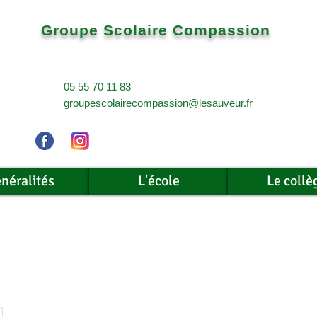
Groupe Scolaire Compassion
05 55 70 11 83
groupescolairecompassion@lesauveur.fr
néralités
L'école
Le collè