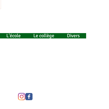
L'école
Le collège
Divers
eur
R-VIENNE
sauveur.fr
e Facebook
tagram