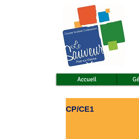
Accueil
Gé
CP/CE1