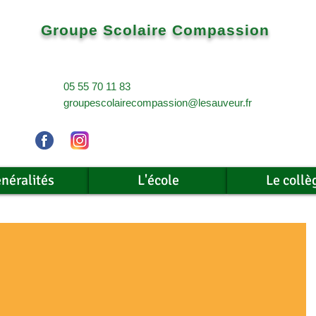
Groupe Scolaire Compassion
05 55 70 11 83
groupescolairecompassion@lesauveur.fr
néralités
L'école
Le collè