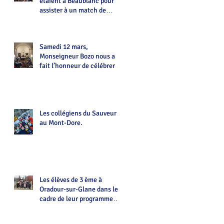
étaient à Beaublanc pour
assister à un match de
Handball
Samedi 12 mars,
Monseigneur Bozo nous a
fait l’honneur de célébrer la
messe à La Chapelle du
Sauveur
Les collégiens du Sauveur
au Mont-Dore.
Les élèves de 3 ème à
Oradour-sur-Glane dans le
cadre de leur programme
d'histoire.