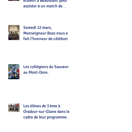
étaient à Beaublanc pour
assister à un match de
Handball
Samedi 12 mars,
Monseigneur Bozo nous a
fait l’honneur de célébrer la
messe à La Chapelle du
Sauveur
Les collégiens du Sauveur
au Mont-Dore.
Les élèves de 3 ème à
Oradour-sur-Glane dans le
cadre de leur programme
d'histoire.