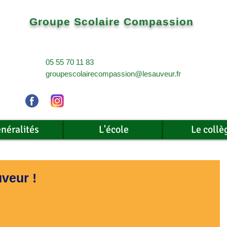
Groupe Scolaire Compassion
05 55 70 11 83
groupescolairecompassion@lesauveur.fr
néralités
L'école
Le collè
uveur !